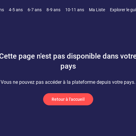
ns
4-5 ans
6-7 ans
8-9 ans
10-11 ans
Ma Liste
Explorer le gu
Cette page n'est pas disponible dans votr
pays
Vous ne pouvez pas accéder à la plateforme depuis votre pays.
Retour à l'accueil