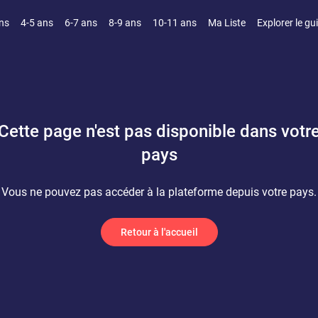
ns
4-5 ans
6-7 ans
8-9 ans
10-11 ans
Ma Liste
Explorer le gu
Cette page n'est pas disponible dans votr
pays
Vous ne pouvez pas accéder à la plateforme depuis votre pays.
Retour à l'accueil