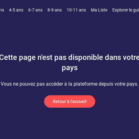
ns
4-5 ans
6-7 ans
8-9 ans
10-11 ans
Ma Liste
Explorer le gu
Cette page n'est pas disponible dans votr
pays
Vous ne pouvez pas accéder à la plateforme depuis votre pays.
Retour à l'accueil