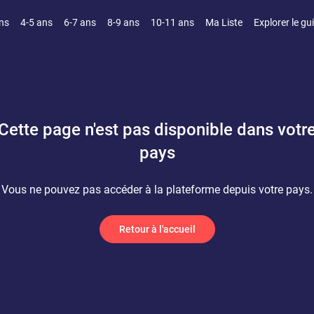
ns
4-5 ans
6-7 ans
8-9 ans
10-11 ans
Ma Liste
Explorer le gu
Cette page n'est pas disponible dans votr
pays
Vous ne pouvez pas accéder à la plateforme depuis votre pays.
Retour à l'accueil