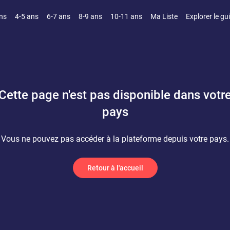
ns
4-5 ans
6-7 ans
8-9 ans
10-11 ans
Ma Liste
Explorer le gu
Cette page n'est pas disponible dans votr
pays
Vous ne pouvez pas accéder à la plateforme depuis votre pays.
Retour à l'accueil