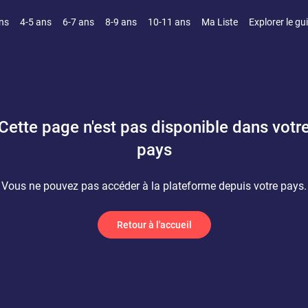
ns
4-5 ans
6-7 ans
8-9 ans
10-11 ans
Ma Liste
Explorer le gu
Cette page n'est pas disponible dans votr
pays
Vous ne pouvez pas accéder à la plateforme depuis votre pays.
Retour à l'accueil