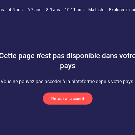
ns
4-5 ans
6-7 ans
8-9 ans
10-11 ans
Ma Liste
Explorer le gu
Cette page n'est pas disponible dans votr
pays
Vous ne pouvez pas accéder à la plateforme depuis votre pays.
Retour à l'accueil