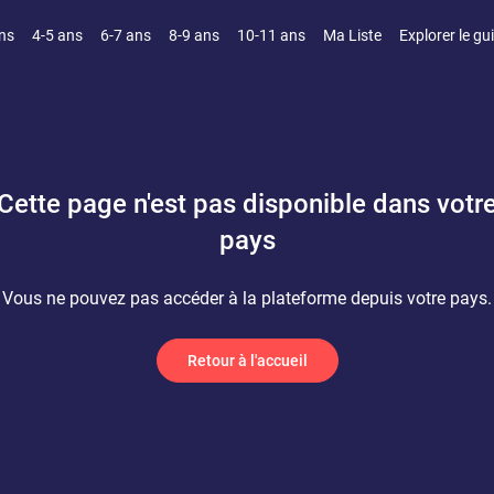
ns
4-5 ans
6-7 ans
8-9 ans
10-11 ans
Ma Liste
Explorer le gu
Cette page n'est pas disponible dans votr
pays
Vous ne pouvez pas accéder à la plateforme depuis votre pays.
Retour à l'accueil