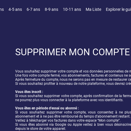
ns
4-5 ans
6-7 ans
8-9 ans
10-11 ans
Ma Liste
Explorer le gu
SUPPRIMER MON COMPTE
Vous souhaitez supprimer votre compte et vos données personnelles de ma
Une fois votre compte fermé, vos abonnements, factures et contenus ne se
Après fermeture du compte, nous ne serons pas en mesure de restaurer ce
Si vous souhaitez profiter à nouveau de notre plateforme, vous devrez c
Vous êtes inscrit :
Si vous souhaitez supprimer votre compte, après confirmation de la ferm
ne pourrez plus vous connecter à la plateforme avec vos identifiants. 
Vous êtes en période d’essai ou abonné :
Si vous souhaitez supprimer votre compte, vous consentez à ne plus p
abonnement et à ne pas être remboursé du temps d’abonnement restant.
Veillez à télécharger vos factures dans votre espace “Mon compte”.
Si vous êtes abonné via Google ou Apple veillez à bien vous désinscrir
depuis le store de votre appareil. 