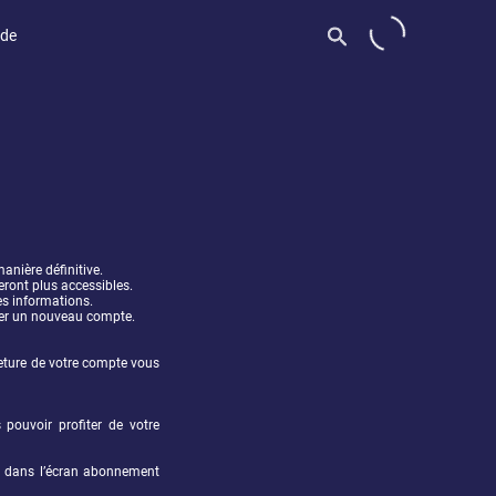
ide
nière définitive. 
ront plus accessibles.
s informations. 
réer un nouveau compte.
eture de votre compte vous 
ouvoir profiter de votre 
 
e dans l’écran abonnement 