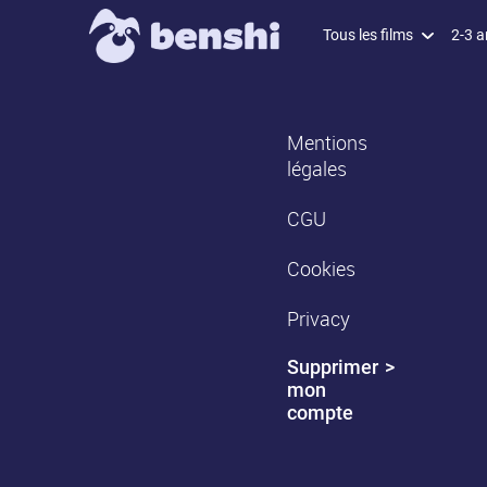
Tous les films
2-3 a
Mentions
légales
CGU
Cookies
Privacy
Supprimer
mon
compte