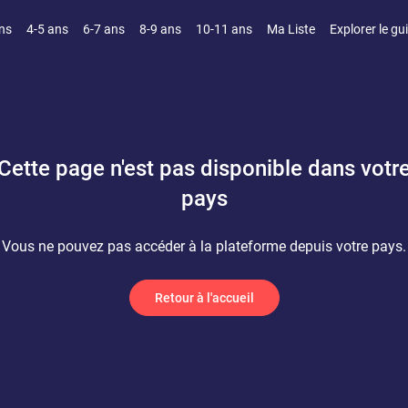
ns
4-5 ans
6-7 ans
8-9 ans
10-11 ans
Ma Liste
Explorer le gu
Cette page n'est pas disponible dans votr
pays
Vous ne pouvez pas accéder à la plateforme depuis votre pays.
Retour à l'accueil