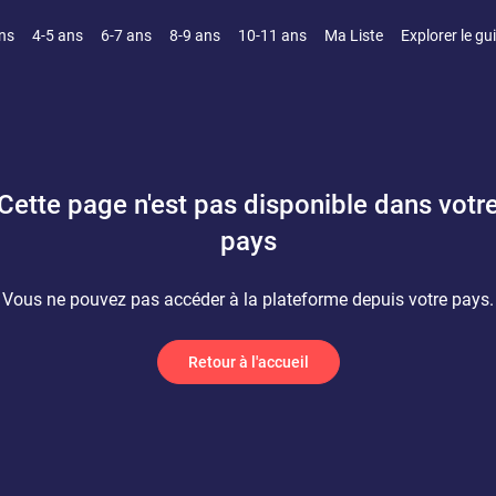
ns
4-5 ans
6-7 ans
8-9 ans
10-11 ans
Ma Liste
Explorer le gu
Cette page n'est pas disponible dans votr
pays
Vous ne pouvez pas accéder à la plateforme depuis votre pays.
Retour à l'accueil