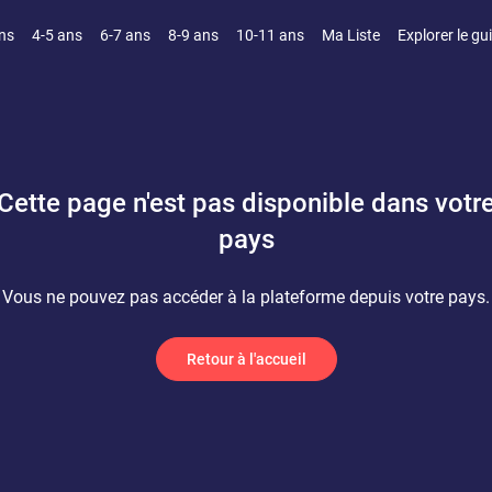
ns
4-5 ans
6-7 ans
8-9 ans
10-11 ans
Ma Liste
Explorer le gu
Cette page n'est pas disponible dans votr
pays
Vous ne pouvez pas accéder à la plateforme depuis votre pays.
Retour à l'accueil