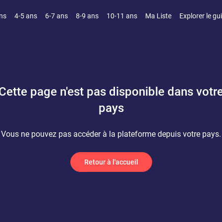
ns
4-5 ans
6-7 ans
8-9 ans
10-11 ans
Ma Liste
Explorer le gu
Cette page n'est pas disponible dans votr
pays
Vous ne pouvez pas accéder à la plateforme depuis votre pays.
Retour à l'accueil