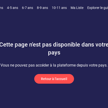
ns
4-5 ans
6-7 ans
8-9 ans
10-11 ans
Ma Liste
Explorer le gu
Cette page n'est pas disponible dans votr
pays
Vous ne pouvez pas accéder à la plateforme depuis votre pays.
Retour à l'accueil