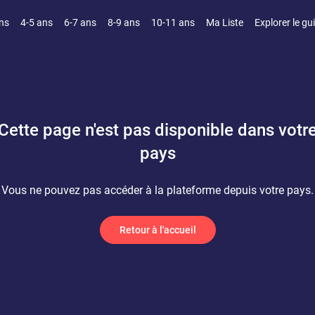
ns
4-5 ans
6-7 ans
8-9 ans
10-11 ans
Ma Liste
Explorer le gu
Cette page n'est pas disponible dans votr
pays
Vous ne pouvez pas accéder à la plateforme depuis votre pays.
Retour à l'accueil