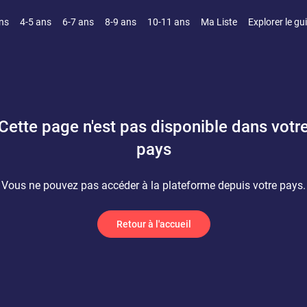
ns
4-5 ans
6-7 ans
8-9 ans
10-11 ans
Ma Liste
Explorer le gu
Cette page n'est pas disponible dans votr
pays
Vous ne pouvez pas accéder à la plateforme depuis votre pays.
Retour à l'accueil