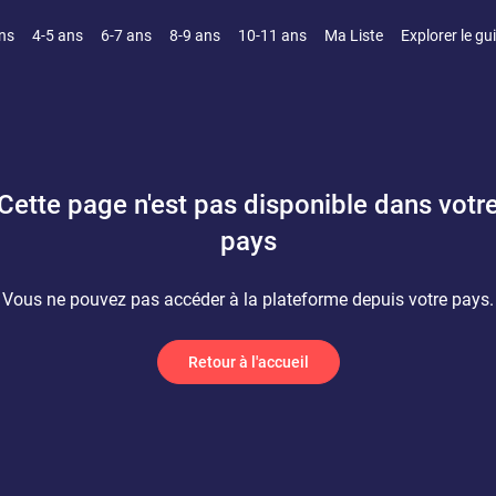
ns
4-5 ans
6-7 ans
8-9 ans
10-11 ans
Ma Liste
Explorer le gu
Cette page n'est pas disponible dans votr
pays
Vous ne pouvez pas accéder à la plateforme depuis votre pays.
Retour à l'accueil