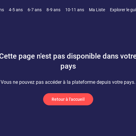
ns
4-5 ans
6-7 ans
8-9 ans
10-11 ans
Ma Liste
Explorer le gu
Cette page n'est pas disponible dans votr
pays
Vous ne pouvez pas accéder à la plateforme depuis votre pays.
Retour à l'accueil